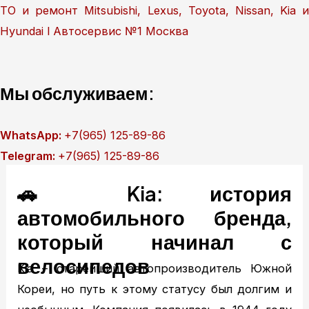
Перейти
ТО и ремонт Mitsubishi, Lexus, Toyota, Nissan, Kia и
к
Hyundai l Автосервис №1 Москва
содержимому
Мы обслуживаем:
WhatsApp:
+7(965) 125-89-86
Telegram:
+7(965) 125-89-86
Главная
🚗 Kia: история
Техобслуживание
автомобильного бренда,
MITSUBISHI ТО
который начинал с
MITSUBISHI диагностика
MITSUBISHI ремонт
велосипедов
Kia – старейший автопроизводитель Южной
TOYOTA ТО
Кореи, но путь к этому статусу был долгим и
TOYOTA диагностика