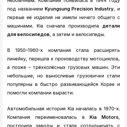
необычным. Компания появилась в 1944 году
TOYOTA ремонт
под названием
Kyungsung Precision Industry
, и
NISSAN ТО
первые её изделия не имели ничего общего с
NISSAN диагностика
машинами. Kia сначала производила
детали
NISSAN ремонт
для велосипедов
, а затем и велосипеды.
MAZDA ТО
MAZDA диагностика
В 1950–1960-х компания стала расширять
MAZDA ремонт
линейку, перешла к производству мотоциклов,
Кузовной ремонт
а позже – трёхколёсных грузовых машин. Эти
Кузовной ремонт
небольшие, но выносливые грузовички стали
Полировка кузова
популярны в быстро развивающейся Корее и
Покраска
помогли компании вырасти.
Полезное
Примеры работ
Автомобильная история Kia началась в 1970-х.
Видео отзывы
Компания переименовалась в
Kia Motors
,
Статьи
построила заводы и стала сотрудничать с