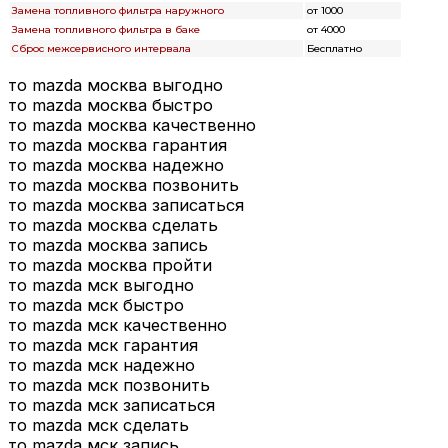
Замена топливного фильтра наружного
от 1000
Замена топливного фильтра в баке
от 4000
Сброс межсервисного интервала
Бесплатно
то mazda москва выгодно
то mazda москва быстро
то mazda москва качественно
то mazda москва гарантия
то mazda москва надежно
то mazda москва позвонить
то mazda москва записаться
то mazda москва сделать
то mazda москва запись
то mazda москва пройти
то mazda мск выгодно
то mazda мск быстро
то mazda мск качественно
то mazda мск гарантия
то mazda мск надежно
то mazda мск позвонить
то mazda мск записаться
то mazda мск сделать
то mazda мск запись