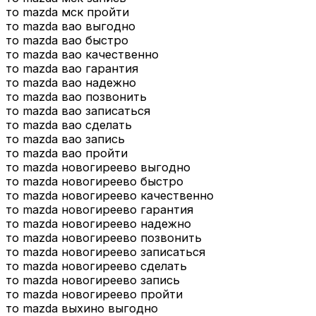
то mazda мск пройти
то mazda вао выгодно
то mazda вао быстро
то mazda вао качественно
то mazda вао гарантия
то mazda вао надежно
то mazda вао позвонить
то mazda вао записаться
то mazda вао сделать
то mazda вао запись
то mazda вао пройти
то mazda новогиреево выгодно
то mazda новогиреево быстро
то mazda новогиреево качественно
то mazda новогиреево гарантия
то mazda новогиреево надежно
то mazda новогиреево позвонить
то mazda новогиреево записаться
то mazda новогиреево сделать
то mazda новогиреево запись
то mazda новогиреево пройти
то mazda выхино выгодно