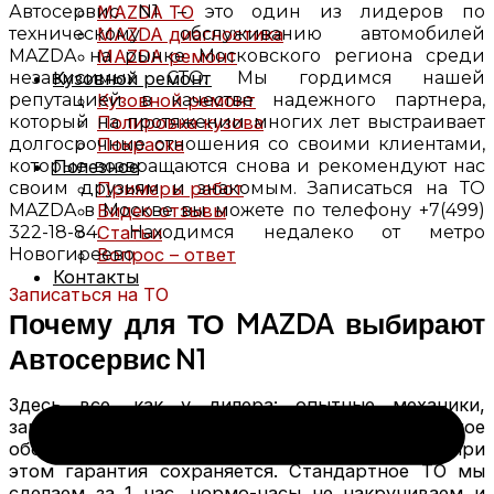
MAZDA ТО
Автосервис N1 – это один из лидеров по
MAZDA диагностика
техническому обслуживанию автомобилей
MAZDA ремонт
MAZDA на рынке Московского региона среди
Кузовной ремонт
независимых СТО. Мы гордимся нашей
Кузовной ремонт
репутацией в качестве надежного партнера,
Полировка кузова
который на протяжении многих лет выстраивает
Покраска
долгосрочные отношения со своими клиентами,
Полезное
которые возвращаются снова и рекомендуют нас
Примеры работ
своим друзьям и знакомым. Записаться на ТО
Видео отзывы
MAZDA в Москве вы можете по телефону +7(499)
Статьи
322-18-84. Находимся недалеко от метро
Вопрос – ответ
Новогиреево
Контакты
Записаться на ТО
Почему для ТО MAZDA выбирают
Автосервис N1
Здесь все, как у дилера: опытные механики,
запчасти и расходные материалы, современное
оборудование. Только ТО стоит дешевле, и при
этом гарантия сохраняется. Стандартное ТО мы
сделаем за 1 час, нормо-часы не накручиваем и