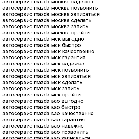
автосервис mazda москва надежно
автосервис mazda москва позвонить
автосервис mazda москва записаться
автосервис mazda москва сделать
автосервис mazda москва запись
автосервис mazda москва пройти
автосервис mazda мск выгодно
автосервис mazda мск быстро
автосервис mazda мск качественно
автосервис mazda мск гарантия
автосервис mazda мск надежно
автосервис mazda мск позвонить
автосервис mazda мск записаться
автосервис mazda мск сделать
автосервис mazda мск запись
автосервис mazda мск пройти
автосервис mazda вао выгодно
автосервис mazda вао быстро
автосервис mazda вао качественно
автосервис mazda вао гарантия
автосервис mazda вао надежно
автосервис mazda вао позвонить
автосервис mazda вао записаться