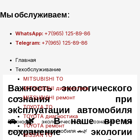
Перейти
Мы обслуживаем:
к
содержимому
WhatsApp:
+7(965) 125-89-86
Telegram:
+7(965) 125-89-86
Главная
Техобслуживание
MITSUBISHI ТО
Важность экологического
MITSUBISHI диагностика
сознания при
MITSUBISHI ремонт
TOYOTA ТО
эксплуатации автомобиля
TOYOTA диагностика
🚗🌿 В наше время
Важность экологического сознания при
TOYOTA ремонт
сохранение экологии
эксплуатации автомобиля 🚗🌿
NISSAN ТО