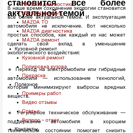
становится все более
NISSAN диагностика
В наше время сохранение экологии становится
актуальной темой
NISSAN ремонт
все более актуальной темой. И эксплуатация
MAZDA ТО
автомобиля не исключение. Вот несколько
MAZDA диагностика
простых способов, как каждый из нас может
MAZDA ремонт
сделать свой вклад в уменьшение
Кузовной ремонт
экологического воздействия:
Кузовной ремонт
Полировка кузова
🔹 Переход на электромобили или гибридные
Покраска
автомобили — использование технологий,
Полезное
которые минимизируют выбросы вредных
Примеры работ
веществ.
Видео отзывы
Статьи
🔹 Регулярное техническое обслуживание —
Вопрос – ответ
поддержание автомобиля в хорошем
Контакты
техническом состоянии помогает снизить