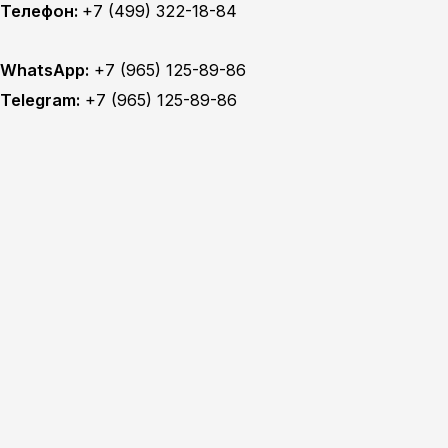
Телефон:
+7 (499) 322-18-84
WhatsApp:
+7 (965) 125-89-86
Telegram:
+7 (965) 125-89-86
Главная
Техобслуживание
MITSUBISHI ТО
MITSUBISHI диагностика
MITSUBISHI ремонт
TOYOTA ТО
TOYOTA диагностика
TOYOTA ремонт
NISSAN ТО
NISSAN диагностика