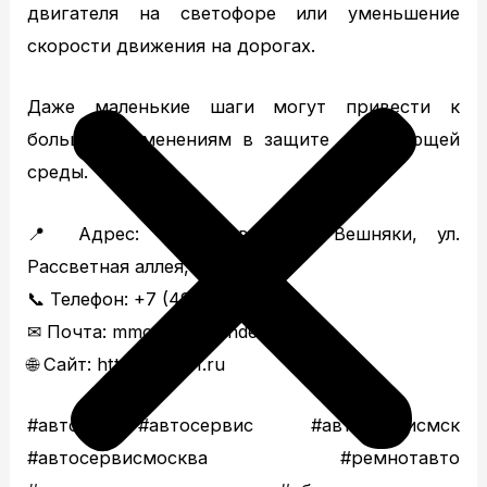
двигателя на светофоре или уменьшение
скорости движения на дорогах.
Даже маленькие шаги могут привести к
большим изменениям в защите окружающей
среды.
📍 Адрес: г. Москва, р-н Вешняки, ул.
Рассветная аллея, д. 5А
📞 Телефон: +7 (499) 322-18-84
✉ Почта: mmc-1.ru@yandex.ru
🌐 Сайт: https://avs-1.ru
#авто #автосервис #автосервисмск
#автосервисмосква #ремнотавто