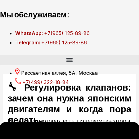
Перейти
Мы обслуживаем:
к
содержимому
WhatsApp:
+7(965) 125-89-86
Telegram:
+7(965) 125-89-86
Рассветная аллея, 5А, Москва
+7(499) 322-18-84
🔧 Регулировка клапанов:
зачем она нужна японским
двигателям и когда пора
делать
Не на всех моторах есть гидрокомпенсаторы.
На части японских и корейских двигателей