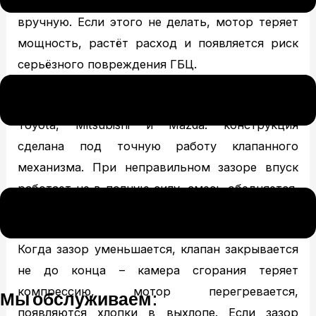
тепловые зазоры клапанов нужно выставлять
вручную. Если этого не делать, мотор теряет
мощность, растёт расход и появляется риск
серьёзного повреждения ГБЦ.
Особенно регулировка важна на атмосферных
Toyota, Mitsubishi и Mazda: конструкция
сделана под точную работу клапанного
механизма. При неправильном зазоре впуск
работает не в полную силу, смесь обедняется,
а выпуск начинает «душить» двигатель.
Когда зазор уменьшается, клапан закрывается
не до конца – камера сгорания теряет
компрессию, мотор перегревается,
Мы обслуживаем:
появляются хлопки в выхлопе. Если зазор