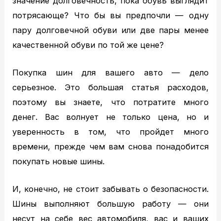
значение долговечность, пока обувь выглядит
TOYOTA диагностика
потрясающе? Что бы вы предпочли — одну
TOYOTA ремонт
пару долговечной обуви или две пары менее
NISSAN ТО
качественной обуви по той же цене?
NISSAN диагностика
NISSAN ремонт
Покупка шин для вашего авто — дело
MAZDA ТО
серьезное. Это большая статья расходов,
MAZDA диагностика
поэтому вы знаете, что потратите много
MAZDA ремонт
денег. Вас волнует не только цена, но и
Кузовной ремонт
уверенность в том, что пройдет много
Кузовной ремонт
времени, прежде чем вам снова понадобится
Полировка кузова
покупать новые шины.
Покраска
Полезное
И, конечно, не стоит забывать о безопасности.
Примеры работ
Шины выполняют большую работу — они
Видео отзывы
несут на себе вес автомобиля, вас и ваших