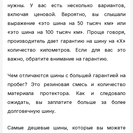
нужны. У вас есть несколько вариантов,
включая ценовой. Вероятно, вы слышали
выражение «это шина на 50 тысяч км» или
«это шина на 100 тысяч км». Проще говоря,
производитель дает гарантию на шину на «X»
Главная
количество километров. Если для вас это
Техобслуживание
важно, обратите внимание на гарантию.
MITSUBISHI ТО
MITSUBISHI диагностика
Чем отличаются шины с большей гарантией на
MITSUBISHI ремонт
пробег? Это резиновая смесь и количество
TOYOTA ТО
материала протектора. Как и следовало
TOYOTA диагностика
ожидать, вы заплатите больше за более
TOYOTA ремонт
долговечную шину.
NISSAN ТО
NISSAN диагностика
Самые дешевые шины, которые вы можете
NISSAN ремонт