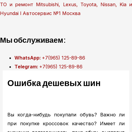
Перейти
ТО и ремонт Mitsubishi, Lexus, Toyota, Nissan, Kia и
к
Hyundai l Автосервис №1 Москва
содержимому
Мы обслуживаем:
WhatsApp:
+7(965) 125-89-86
Telegram:
+7(965) 125-89-86
Ошибка дешевых шин
Главная
Техобслуживание
MITSUBISHI ТО
MITSUBISHI диагностика
Вы когда-нибудь покупали обувь? Важно ли
MITSUBISHI ремонт
при покупке кроссовок качество? Имеет ли
TOYOTA ТО