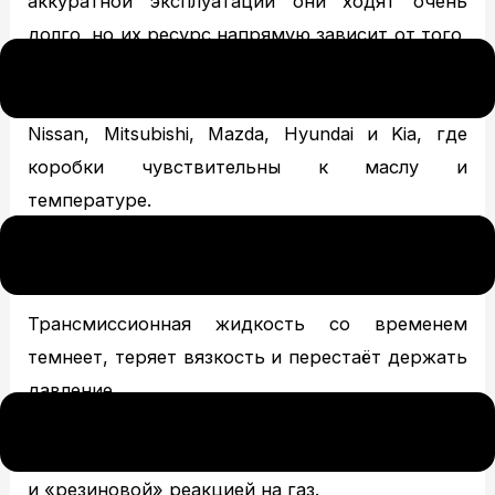
аккуратной эксплуатации они ходят очень
долго, но их ресурс напрямую зависит от того,
как владелец ездит и обслуживает машину.
Особенно это важно для моделей Toyota,
Nissan, Mitsubishi, Mazda, Hyundai и Kia, где
коробки чувствительны к маслу и
температуре.
⚡
Масло в коробке должно быть живым
Трансмиссионная жидкость со временем
темнеет, теряет вязкость и перестаёт держать
давление.
На АКПП это проявляется задержками и
рывками, на вариаторе – лёгким подвыванием
и «резиновой» реакцией на газ.