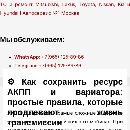
Перейти
ТО и ремонт Mitsubishi, Lexus, Toyota, Nissan, Kia и
к
Hyundai l Автосервис №1 Москва
содержимому
Мы обслуживаем:
WhatsApp:
+7(965) 125-89-86
Telegram:
+7(965) 125-89-86
⚙️ Как сохранить ресурс
АКПП и вариатора:
Рассветная аллея, 5А, Москва
простые правила, которые
+7(499) 322-18-84
продлевают жизнь
АКПП и вариатор – самые сложные и дорогие
трансмиссии
узлы в японских и корейских автомобилях. При