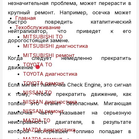
незначительная проблема, может перерасти в
крупный ремонт. Например, осечка может
Главная
быстро повредить каталитический
Техобслуживание
нейтрализатор, что приведет к его
MITSUBISHI ТО
дорогостоящей замене.
MITSUBISHI диагностика
MITSUBISHI ремонт
Когда следует немедленно прекратить
TOYOTA ТО
движение
TOYOTA диагностика
TOYOTA ремонт
Если мигает лампочка Check Engine, это сигнал
NISSAN ТО
к тому, чтобы прекратить движение, как
NISSAN диагностика
только это станет безопасным. Мигающая
NISSAN ремонт
лампочка часто указывает на серьезную
MAZDA ТО
неисправность двигателя, в результате
MAZDA диагностика
которой несгоревшее топливо попадает в