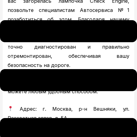
вас загорелась лампочка Check Engine,
позвольте специалистам Автосервиса №1
позаботиться об этом. Благодаря нашему
опыту и приверженности сервису вы можете
быть уверены, что ваш автомобиль будет
точно диагностирован и правильно
отремонтирован, обеспечивая вашу
безопасность на дороге.
Записаться на ТО японских авто в Москве вы
можете любым удобным способом:
Адрес: г. Москва, р-н Вешняки, ул.
Рассветная аллея, д. 5А
Телефон: +7 (499) 322-18-84
✉ Почта: mmc-1.ru@yandex.ru