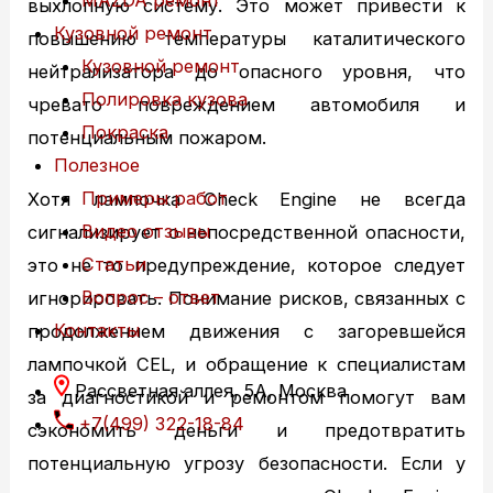
MAZDA ремонт
выхлопную систему. Это может привести к
Кузовной ремонт
повышению температуры каталитического
Кузовной ремонт
нейтрализатора до опасного уровня, что
Полировка кузова
чревато повреждением автомобиля и
Покраска
потенциальным пожаром.
Полезное
Примеры работ
Хотя лампочка Check Engine не всегда
Видео отзывы
сигнализирует о непосредственной опасности,
Статьи
это не то предупреждение, которое следует
Вопрос – ответ
игнорировать. Понимание рисков, связанных с
Контакты
продолжением движения с загоревшейся
лампочкой CEL, и обращение к специалистам
Рассветная аллея, 5А, Москва
за диагностикой и ремонтом помогут вам
+7(499) 322-18-84
сэкономить деньги и предотвратить
потенциальную угрозу безопасности. Если у