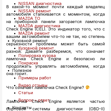
NISSAN диагностика
В какой-то момент почти каждый владелец
NISSAN ремонт
автомобиля сталкивается с моментом, когда
MAZDA ТО
на приборной панели загорается лампочка
MAZDA диагностика
Check Engine (CEL). Это индикатор того, что с
MAZDA ремонт
вашим автомобилем что-то не так, но степень
Кузовной ремонт
серьезности проблемы может быть самой
Кузовной ремонт
разной. Давайте разберемся, что означает
Полировка кузова
лампочка Check Engine и безопасно ли
Покраска
продолжать управлять автомобилем, когда
Полезное
она горит.
Примеры работ
Видео отзывы
Что означает лампочка Check Engine?
Статьи
Вопрос – ответ
Лампочка Check Engine является частью
Контакты
бортовой системы диагностики (OBD-II)