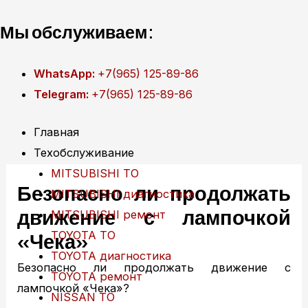
Перейти
Мы обслуживаем:
к
содержимому
WhatsApp:
+7(965) 125-89-86
Telegram:
+7(965) 125-89-86
Главная
Техобслуживание
MITSUBISHI ТО
Безопасно ли продолжать
MITSUBISHI диагностика
движение с лампочкой
MITSUBISHI ремонт
TOYOTA ТО
«Чека»
TOYOTA диагностика
Безопасно ли продолжать движение с
TOYOTA ремонт
лампочкой «Чека»?
NISSAN ТО