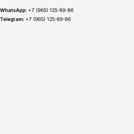
WhatsApp:
+7 (965) 125-89-86
Telegram:
+7 (965) 125-89-86
Главная
Техобслуживание
MITSUBISHI ТО
MITSUBISHI диагностика
MITSUBISHI ремонт
TOYOTA ТО
TOYOTA диагностика
TOYOTA ремонт
NISSAN ТО
NISSAN диагностика
NISSAN ремонт