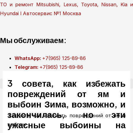
Перейти
ТО и ремонт Mitsubishi, Lexus, Toyota, Nissan, Kia и
к
Hyundai l Автосервис №1 Москва
содержимому
Мы обслуживаем:
WhatsApp:
+7(965) 125-89-86
Telegram:
+7(965) 125-89-86
3 совета, как избежать
повреждений от ям и
Рассветная аллея, 5А, Москва
выбоин Зима, возможно, и
+7(499) 322-18-84
закончилась, но эти
3 совета, как избежать повреждений от ям и
ужасные выбоины на
выбоин