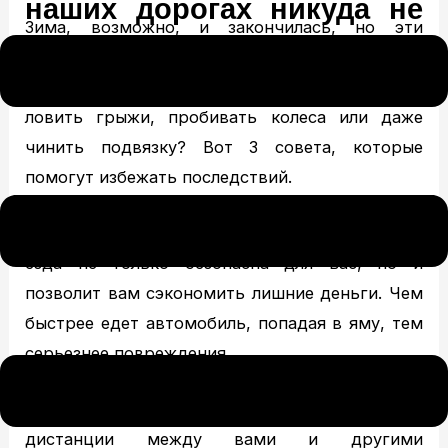
наших дорогах никуда не
Зима, возможно, и закончилась, но эти
спешат уходить
ужасные выбоины на наших дорогах никуда не
спешат уходить. Надоело, ровнять диски,
ловить грыжи, пробивать колеса или даже
чинить подвязку? Вот 3 совета, которые
помогут избежать последствий.
1) Прежде всего, сбавьте скорость. Медленная
езда не только безопасна для вас, но и
позволит вам сэкономить лишние деньги. Чем
быстрее едет автомобиль, попадая в яму, тем
серьезнее повреждения.
2) Держите дистанцию. Соблюдение
дистанции между вами и другими