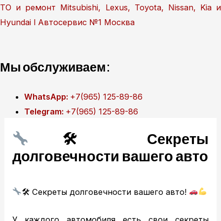
Перейти
ТО и ремонт Mitsubishi, Lexus, Toyota, Nissan, Kia и
к
Hyundai l Автосервис №1 Москва
содержимому
Мы обслуживаем:
WhatsApp:
+7(965) 125-89-86
Telegram:
+7(965) 125-89-86
🛠 Секреты
Главная
долговечности вашего авто
Техобслуживание
MITSUBISHI ТО
MITSUBISHI диагностика
🛠 Секреты долговечности вашего авто!
MITSUBISHI ремонт
TOYOTA ТО
У каждого автомобиля есть свои секреты