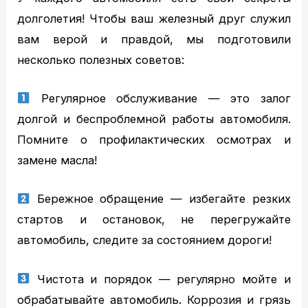
TOYOTA диагностика
долголетия! Чтобы ваш железный друг служил
TOYOTA ремонт
вам верой и правдой, мы подготовили
NISSAN ТО
несколько полезных советов:
NISSAN диагностика
NISSAN ремонт
Регулярное обслуживание — это залог
MAZDA ТО
долгой и беспроблемной работы автомобиля.
MAZDA диагностика
Помните о профилактических осмотрах и
MAZDA ремонт
замене масла!
Кузовной ремонт
Кузовной ремонт
Бережное обращение — избегайте резких
Полировка кузова
стартов и остановок, не перегружайте
Покраска
автомобиль, следите за состоянием дороги!
Полезное
Примеры работ
Чистота и порядок — регулярно мойте и
Видео отзывы
обрабатывайте автомобиль. Коррозия и грязь