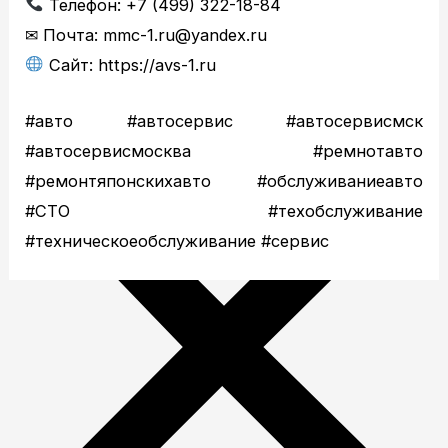
Телефон: +7 (499) 322-18-84
✉ Почта: mmc-1.ru@yandex.ru
Сайт: https://avs-1.ru
#авто #автосервис #автосервисмск
#автосервисмосква #ремнотавто
#ремонтяпонскихавто #обслуживаниеавто
#СТО #техобслуживание
#техническоеобслуживание #сервис