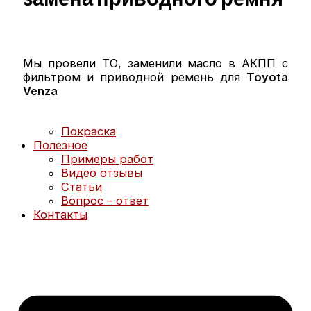
NISSAN ТО
NISSAN диагностика
NISSAN ремонт
MAZDA ТО
MAZDA диагностика
Мы провели ТО, заменили масло в АКПП с
MAZDA ремонт
фильтром и приводной ремень для
Toyota
Кузовной ремонт
Venza
Кузовной ремонт
Полировка кузова
Покраска
Полезное
Примеры работ
Видео отзывы
Статьи
Вопрос – ответ
Контакты