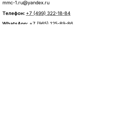
mmc-1.ru@yandex.ru
Телефон:
+7 (499) 322-18-84
WhatsApp:
+7 (965) 125-89-86
Telegram:
+7 (965) 125-89-86
Главная
Техобслуживание
MITSUBISHI ТО
MITSUBISHI диагностика
MITSUBISHI ремонт
TOYOTA ТО
TOYOTA диагностика
TOYOTA ремонт
NISSAN ТО
NISSAN диагностика
NISSAN ремонт
MAZDA ТО
MAZDA диагностика
MAZDA ремонт
Кузовной ремонт