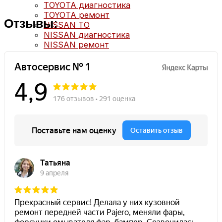
TOYOTA диагностика
TOYOTA ремонт
Отзывы:
NISSAN ТО
NISSAN диагностика
NISSAN ремонт
MAZDA ТО
MAZDA диагностика
MAZDA ремонт
Кузовной ремонт
Кузовной ремонт
Полировка кузова
Покраска
Полезное
Примеры работ
Видео отзывы
Статьи
Вопрос – ответ
Контакты
Рассветная аллея, 5А, Москва
+7(499) 322-18-84