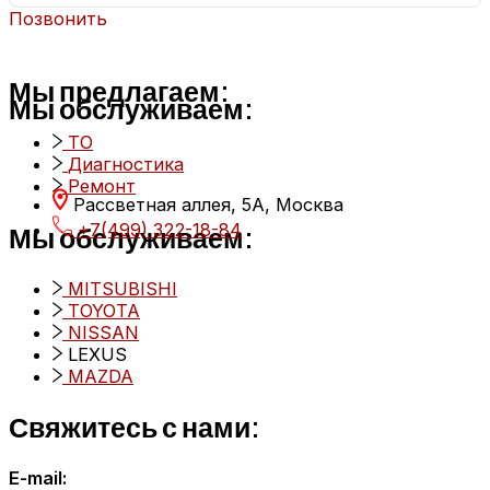
Позвонить
Мы предлагаем:
Мы обслуживаем:
ТО
Диагностика
Ремонт
Рассветная аллея, 5А, Москва
+7(499) 322-18-84
Мы обслуживаем:
MITSUBISHI
TOYOTA
NISSAN
LEXUS
MAZDA
Свяжитесь с нами:
E-mail: