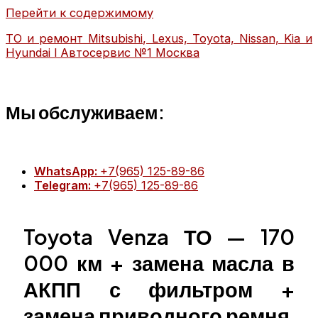
Перейти к содержимому
ТО и ремонт Mitsubishi, Lexus, Toyota, Nissan, Kia и
Hyundai l Автосервис №1 Москва
Мы обслуживаем:
WhatsApp:
+7(965) 125-89-86
Telegram:
+7(965) 125-89-86
Главная
Техобслуживание
Toyota Venza ТО — 170
MITSUBISHI ТО
MITSUBISHI диагностика
000 км + замена масла в
MITSUBISHI ремонт
TOYOTA ТО
АКПП с фильтром +
TOYOTA диагностика
замена приводного ремня
TOYOTA ремонт