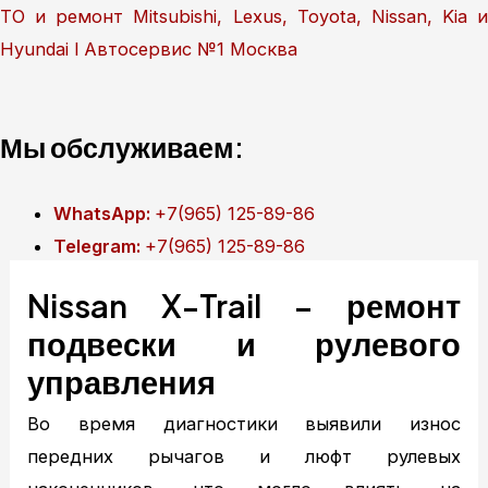
Перейти
ТО и ремонт Mitsubishi, Lexus, Toyota, Nissan, Kia и
к
Hyundai l Автосервис №1 Москва
содержимому
Мы обслуживаем:
WhatsApp:
+7(965) 125-89-86
Telegram:
+7(965) 125-89-86
Nissan X-Trail – ремонт
Главная
подвески и рулевого
Техобслуживание
MITSUBISHI ТО
управления
MITSUBISHI диагностика
Во время диагностики выявили износ
MITSUBISHI ремонт
передних рычагов и люфт рулевых
TOYOTA ТО