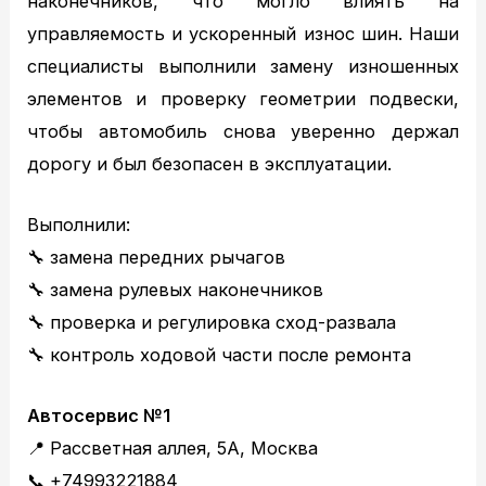
наконечников, что могло влиять на
TOYOTA диагностика
управляемость и ускоренный износ шин. Наши
TOYOTA ремонт
специалисты выполнили замену изношенных
NISSAN ТО
элементов и проверку геометрии подвески,
NISSAN диагностика
чтобы автомобиль снова уверенно держал
NISSAN ремонт
дорогу и был безопасен в эксплуатации.
MAZDA ТО
MAZDA диагностика
Выполнили:
MAZDA ремонт
🔧 замена передних рычагов
Кузовной ремонт
🔧 замена рулевых наконечников
Кузовной ремонт
🔧 проверка и регулировка сход-развала
Полировка кузова
🔧 контроль ходовой части после ремонта
Покраска
Полезное
Автосервис №1
Примеры работ
📍 Рассветная аллея, 5А, Москва
Видео отзывы
📞 +74993221884