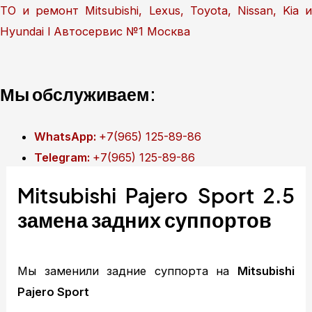
Перейти
ТО и ремонт Mitsubishi, Lexus, Toyota, Nissan, Kia и
к
Hyundai l Автосервис №1 Москва
содержимому
Мы обслуживаем:
WhatsApp:
+7(965) 125-89-86
Telegram:
+7(965) 125-89-86
Mitsubishi Pajero Sport 2.5
Главная
замена задних суппортов
Техобслуживание
MITSUBISHI ТО
MITSUBISHI диагностика
Мы заменили задние суппорта на
Mitsubishi
MITSUBISHI ремонт
Pajero Sport
TOYOTA ТО