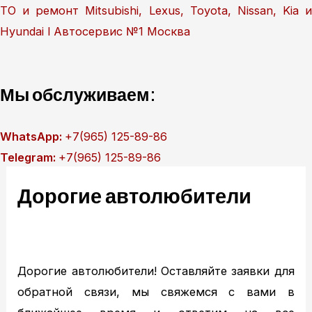
Перейти
ТО и ремонт Mitsubishi, Lexus, Toyota, Nissan, Kia и
к
Hyundai l Автосервис №1 Москва
содержимому
Мы обслуживаем:
WhatsApp:
+7(965) 125-89-86
Telegram:
+7(965) 125-89-86
Главная
Дорогие автолюбители
Техобслуживание
MITSUBISHI ТО
MITSUBISHI диагностика
MITSUBISHI ремонт
Дорогие автолюбители! Оставляйте заявки для
TOYOTA ТО
обратной связи, мы свяжемся с вами в
TOYOTA диагностика