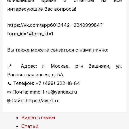
ближайшее время и ответим на все
TOYOTA ремонт
интересующие Вас вопросы!
NISSAN ТО
NISSAN диагностика
https://vk.com/app6013442_-224099984?
NISSAN ремонт
form_id=1#form_id=1
MAZDA ТО
MAZDA диагностика
Вы также можете связаться с нами лично:
MAZDA ремонт
Кузовной ремонт
📍 Адрес: г. Москва, р-н Вешняки, ул.
Кузовной ремонт
Рассветная аллея, д. 5А
Полировка кузова
📞 Телефон: +7 (499) 322-18-84
Покраска
✉ Почта: mmc-1.ru@yandex.ru
Полезное
🌐 Сайт: https://avs-1.ru
Примеры работ
Видео отзывы
Статьи