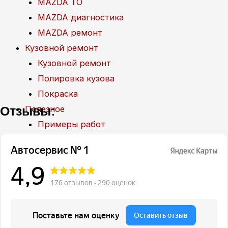
MAZDA ТО
MAZDA диагностика
MAZDA ремонт
Кузовной ремонт
Кузовной ремонт
Полировка кузова
Покраска
Отзывы:
Полезное
Примеры работ
Видео отзывы
Статьи
Вопрос – ответ
Контакты
Рассветная аллея, 5А, Москва
+7(499) 322-18-84