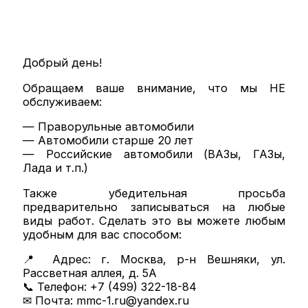
NISSAN ТО
NISSAN диагностика
NISSAN ремонт
MAZDA ТО
MAZDA диагностика
Добрый день!
MAZDA ремонт
Обращаем ваше внимание, что мы НЕ
Кузовной ремонт
обслуживаем:
Кузовной ремонт
Полировка кузова
— Праворульные автомобили
Покраска
— Автомобили старше 20 лет
Полезное
— Российские автомобили (ВАЗы, ГАЗы,
Примеры работ
Лада и т.п.)
Видео отзывы
Статьи
Также убедительная просьба
Вопрос – ответ
предварительно записываться на любые
Контакты
виды работ. Сделать это вы можете любым
удобным для вас способом:
📍 Адрес: г. Москва, р-н Вешняки, ул.
Рассветная аллея, д. 5А
📞 Телефон: +7 (499) 322-18-84
✉ Почта: mmc-1.ru@yandex.ru