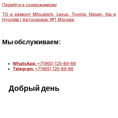
Перейти к содержимому
ТО и ремонт Mitsubishi, Lexus, Toyota, Nissan, Kia и
Hyundai l Автосервис №1 Москва
Мы обслуживаем:
WhatsApp:
+7(965) 125-89-86
Telegram:
+7(965) 125-89-86
Главная
Техобслуживание
Добрый день
MITSUBISHI ТО
MITSUBISHI диагностика
MITSUBISHI ремонт
TOYOTA ТО
TOYOTA диагностика
TOYOTA ремонт