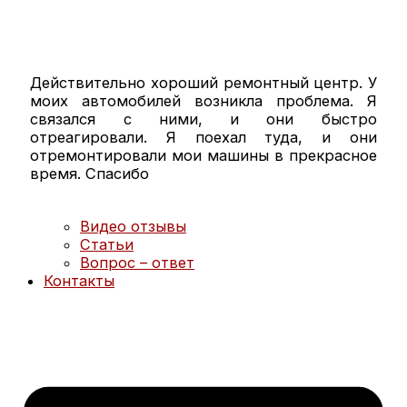
NISSAN ТО
NISSAN диагностика
NISSAN ремонт
MAZDA ТО
MAZDA диагностика
Действительно хороший ремонтный центр. У
MAZDA ремонт
моих автомобилей возникла проблема. Я
Кузовной ремонт
связался с ними, и они быстро
Кузовной ремонт
отреагировали. Я поехал туда, и они
Полировка кузова
отремонтировали мои машины в прекрасное
Покраска
время. Спасибо
Полезное
Примеры работ
Видео отзывы
Статьи
Вопрос – ответ
Контакты