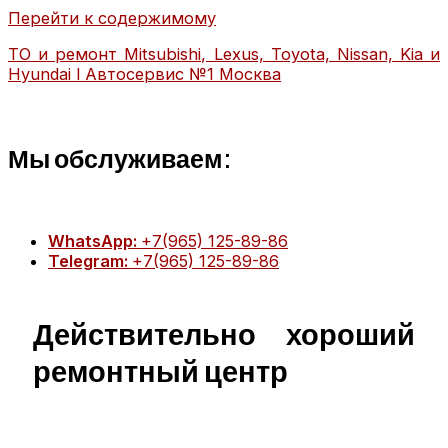
Перейти к содержимому
ТО и ремонт Mitsubishi, Lexus, Toyota, Nissan, Kia и
Hyundai l Автосервис №1 Москва
Мы обслуживаем:
WhatsApp:
+7(965) 125-89-86
Telegram:
+7(965) 125-89-86
Главная
Техобслуживание
Действительно хороший
MITSUBISHI ТО
MITSUBISHI диагностика
ремонтный центр
MITSUBISHI ремонт
TOYOTA ТО
TOYOTA диагностика
TOYOTA ремонт