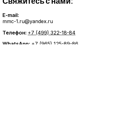
Свяжитесь с нами:
E-mail:
mmc-1.ru@yandex.ru
Телефон:
+7 (499) 322-18-84
WhatsApp:
+7 (965) 125-89-86
Telegram:
+7 (965) 125-89-86
Главная
Техобслуживание
MITSUBISHI ТО
MITSUBISHI диагностика
MITSUBISHI ремонт
TOYOTA ТО
TOYOTA диагностика
TOYOTA ремонт
NISSAN ТО
NISSAN диагностика
NISSAN ремонт
MAZDA ТО