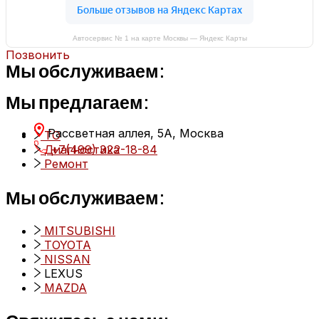
Автосервис № 1 на карте Москвы — Яндекс Карты
Позвонить
Мы обслуживаем:
Мы предлагаем:
Рассветная аллея, 5А, Москва
ТО
Диагностика
+7(499) 322-18-84
Ремонт
Мы обслуживаем:
MITSUBISHI
TOYOTA
NISSAN
LEXUS
MAZDA