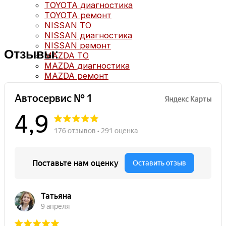
TOYOTA диагностика
TOYOTA ремонт
NISSAN ТО
NISSAN диагностика
NISSAN ремонт
Отзывы:
MAZDA ТО
MAZDA диагностика
MAZDA ремонт
Кузовной ремонт
Кузовной ремонт
Полировка кузова
Покраска
Полезное
Примеры работ
Видео отзывы
Статьи
Вопрос – ответ
Контакты
Рассветная аллея, 5А, Москва
+7(499) 322-18-84