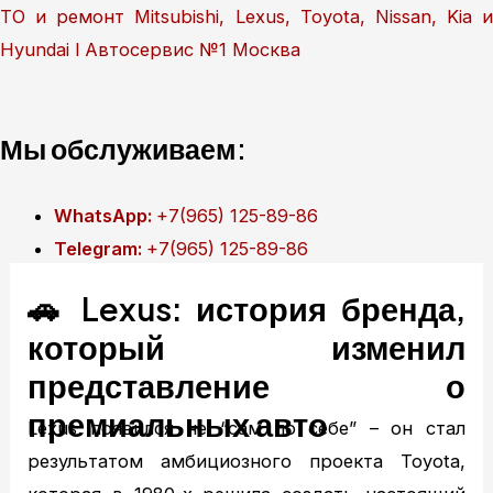
Перейти
ТО и ремонт Mitsubishi, Lexus, Toyota, Nissan, Kia и
к
Hyundai l Автосервис №1 Москва
содержимому
Мы обслуживаем:
WhatsApp:
+7(965) 125-89-86
Telegram:
+7(965) 125-89-86
🚗 Lexus: история бренда,
Главная
который изменил
Техобслуживание
MITSUBISHI ТО
представление о
MITSUBISHI диагностика
премиальных авто
Lexus появился не “сам по себе” – он стал
MITSUBISHI ремонт
результатом амбициозного проекта Toyota,
TOYOTA ТО