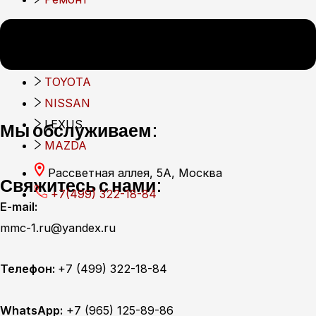
Мы обслуживаем:
MITSUBISHI
TOYOTA
NISSAN
LEXUS
Мы обслуживаем:
MAZDA
Рассветная аллея, 5А, Москва
Свяжитесь с нами:
+7(499) 322-18-84
E-mail:
mmc-1.ru@yandex.ru
Телефон:
+7 (499) 322-18-84
WhatsApp:
+7 (965) 125-89-86