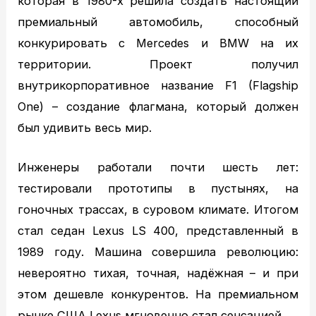
которая в 1980-х решила создать настоящий
TOYOTA диагностика
премиальный автомобиль, способный
TOYOTA ремонт
конкурировать с Mercedes и BMW на их
NISSAN ТО
территории. Проект получил
NISSAN диагностика
внутрикорпоративное название F1 (Flagship
NISSAN ремонт
One) – создание флагмана, который должен
MAZDA ТО
был удивить весь мир.
MAZDA диагностика
MAZDA ремонт
Инженеры работали почти шесть лет:
Кузовной ремонт
тестировали прототипы в пустынях, на
Кузовной ремонт
гоночных трассах, в суровом климате. Итогом
Полировка кузова
стал седан Lexus LS 400, представленный в
Покраска
1989 году. Машина совершила революцию:
Полезное
невероятно тихая, точная, надёжная – и при
Примеры работ
этом дешевле конкурентов. На премиальном
Видео отзывы
рынке США Lexus мгновенно стал сенсацией.